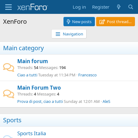
Log in
Register
XenForo
New posts
Post thread…
Navigation
Main category
Main forum
Threads
54
Messages
194
Ciao a tutti
Tuesday at 11:34 PM
Francesco
Main Forum Two
Threads
4
Messages
4
Prova di post, ciao a tutti
Sunday at 12:01 AM
AleS
Sports
Sports Italia