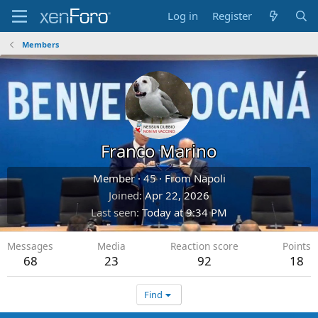
Log in
Register
Members
Franco Marino
Member
·
45
·
From
Napoli
Joined
Apr 22, 2026
Last seen
Today at 9:34 PM
Messages
Media
Reaction score
Points
68
23
92
18
Find